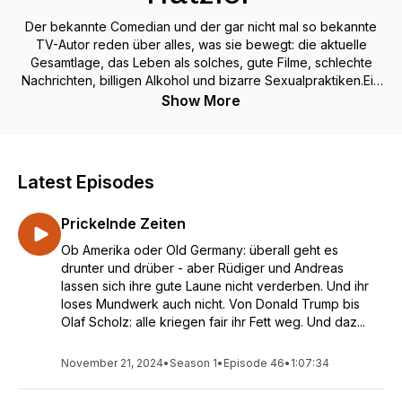
Der bekannte Comedian und der gar nicht mal so bekannte
TV-Autor reden über alles, was sie bewegt: die aktuelle
Gesamtlage, das Leben als solches, gute Filme, schlechte
Nachrichten, billigen Alkohol und bizarre Sexualpraktiken.Ein
lustiges, lehrreiches und schlichtweg kurzweiliges
Show More
Unterhaltungsjuwel der Podcast-Landschaft.
Latest Episodes
Prickelnde Zeiten
Ob Amerika oder Old Germany: überall geht es
drunter und drüber - aber Rüdiger und Andreas
lassen sich ihre gute Laune nicht verderben. Und ihr
loses Mundwerk auch nicht. Von Donald Trump bis
Olaf Scholz: alle kriegen fair ihr Fett weg. Und daz...
November 21, 2024
•
Season 1
•
Episode 46
•
1:07:34